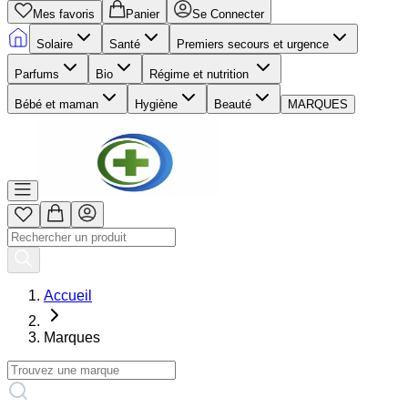
Mes favoris
Panier
Se Connecter
Solaire
Santé
Premiers secours et urgence
Parfums
Bio
Régime et nutrition
Bébé et maman
Hygiène
Beauté
MARQUES
Accueil
Marques