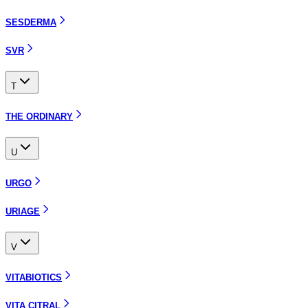
SESDERMA
SVR
T
THE ORDINARY
U
URGO
URIAGE
V
VITABIOTICS
VITA CITRAL