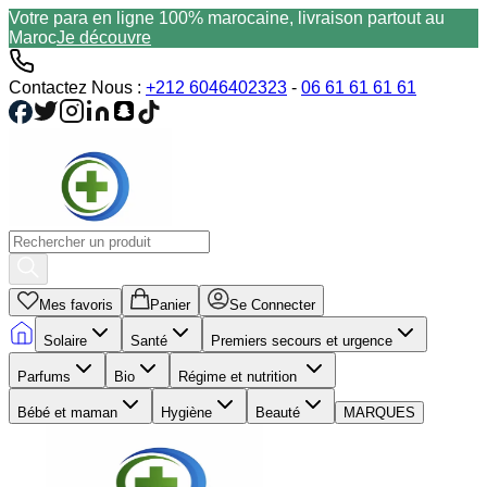
Votre para en ligne 100% marocaine, livraison partout au
Maroc
Je découvre
Contactez Nous :
+212 6046402323
-
06 61 61 61 61
Mes favoris
Panier
Se Connecter
Solaire
Santé
Premiers secours et urgence
Parfums
Bio
Régime et nutrition
Bébé et maman
Hygiène
Beauté
MARQUES