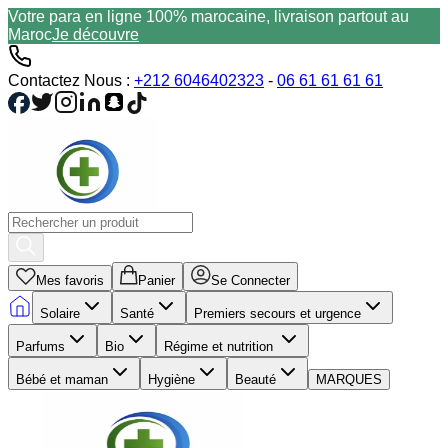
Votre para en ligne 100% marocaine, livraison partout au
Maroc
Je découvre
Contactez Nous :
+212 6046402323
-
06 61 61 61 61
Mes favoris
Panier
Se Connecter
Solaire
Santé
Premiers secours et urgence
Parfums
Bio
Régime et nutrition
Bébé et maman
Hygiène
Beauté
MARQUES