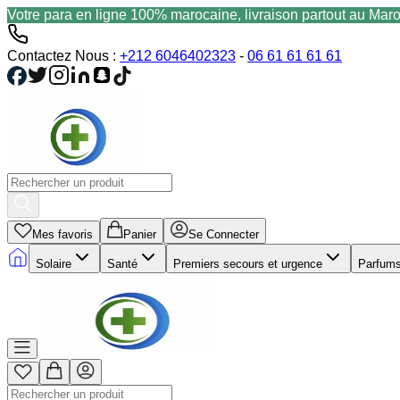
Votre para en ligne 100% marocaine, livraison partout au Mar
Contactez Nous :
+212 6046402323
-
06 61 61 61 61
Mes favoris
Panier
Se Connecter
Solaire
Santé
Premiers secours et urgence
Parfum