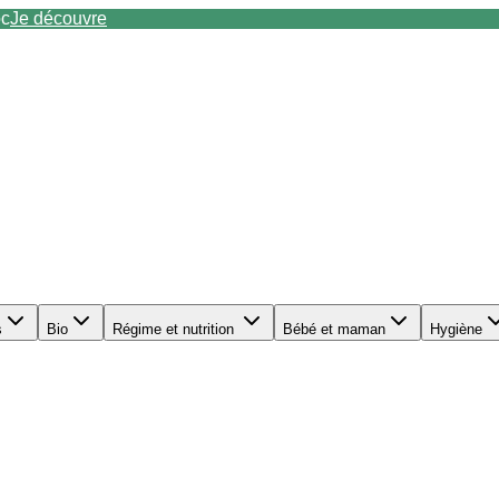
oc
Je découvre
s
Bio
Régime et nutrition
Bébé et maman
Hygiène