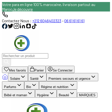
Votre para en ligne 100% marocaine, livraison partout au
Maroc
Je découvre
Contactez Nous :
+212 6046402323
-
06 61 61 61 61
Mes favoris
Panier
Se Connecter
Solaire
Santé
Premiers secours et urgence
Parfums
Bio
Régime et nutrition
Bébé et maman
Hygiène
Beauté
MARQUES