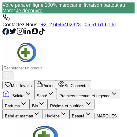
Votre para en ligne 100% marocaine, livraison partout au
Maroc
Je découvre
Contactez Nous :
+212 6046402323
-
06 61 61 61 61
Mes favoris
Panier
Se Connecter
Solaire
Santé
Premiers secours et urgence
Parfums
Bio
Régime et nutrition
Bébé et maman
Hygiène
Beauté
MARQUES