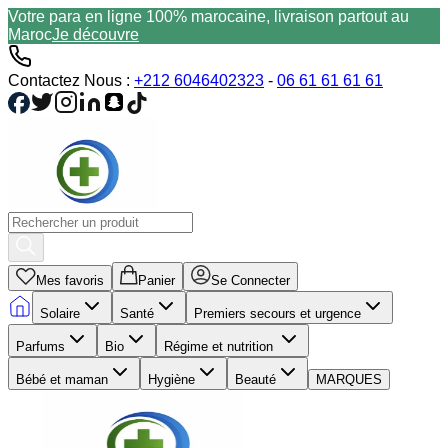
Votre para en ligne 100% marocaine, livraison partout au
Maroc
Je découvre
Contactez Nous :
+212 6046402323
-
06 61 61 61 61
Mes favoris
Panier
Se Connecter
Solaire
Santé
Premiers secours et urgence
Parfums
Bio
Régime et nutrition
Bébé et maman
Hygiène
Beauté
MARQUES