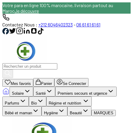
Votre para en ligne 100% marocaine, livraison partout au
Maroc
Je découvre
Contactez Nous :
+212 6046402323
-
06 61 61 61 61
Mes favoris
Panier
Se Connecter
Solaire
Santé
Premiers secours et urgence
Parfums
Bio
Régime et nutrition
Bébé et maman
Hygiène
Beauté
MARQUES