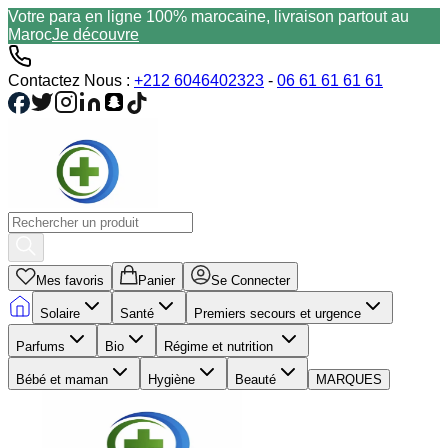
Votre para en ligne 100% marocaine, livraison partout au
Maroc
Je découvre
Contactez Nous :
+212 6046402323
-
06 61 61 61 61
Mes favoris
Panier
Se Connecter
Solaire
Santé
Premiers secours et urgence
Parfums
Bio
Régime et nutrition
Bébé et maman
Hygiène
Beauté
MARQUES