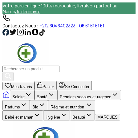
Votre para en ligne 100% marocaine, livraison partout au
Maroc
Je découvre
Contactez Nous :
+212 6046402323
-
06 61 61 61 61
Mes favoris
Panier
Se Connecter
Solaire
Santé
Premiers secours et urgence
Parfums
Bio
Régime et nutrition
Bébé et maman
Hygiène
Beauté
MARQUES