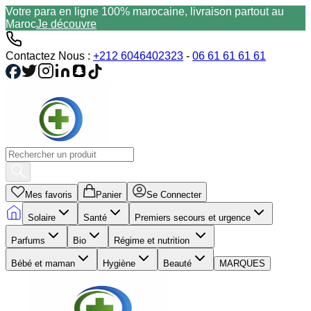
Votre para en ligne 100% marocaine, livraison partout au
Maroc
Je découvre
Contactez Nous :
+212 6046402323
-
06 61 61 61 61
Mes favoris
Panier
Se Connecter
Solaire
Santé
Premiers secours et urgence
Parfums
Bio
Régime et nutrition
Bébé et maman
Hygiène
Beauté
MARQUES