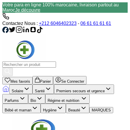
Votre para en ligne 100% marocaine, livraison partout au
Maroc
Je découvre
Contactez Nous :
+212 6046402323
-
06 61 61 61 61
Mes favoris
Panier
Se Connecter
Solaire
Santé
Premiers secours et urgence
Parfums
Bio
Régime et nutrition
Bébé et maman
Hygiène
Beauté
MARQUES