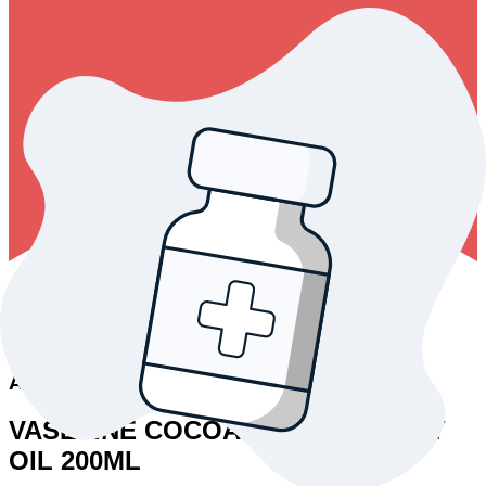
-15
%
Ce produit n'a pas de photo
Autres
VASELINE COCOA RADIANT BODY
OIL 200ML