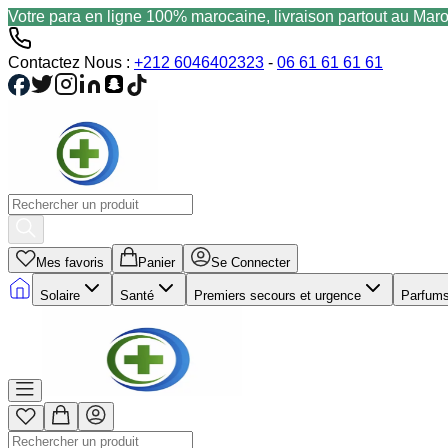
Votre para en ligne 100% marocaine, livraison partout au Mar
Contactez Nous :
+212 6046402323
-
06 61 61 61 61
Mes favoris
Panier
Se Connecter
Solaire
Santé
Premiers secours et urgence
Parfum