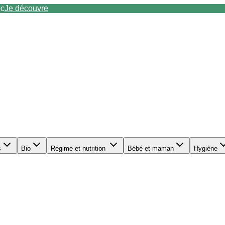
oc
Je découvre
s
Bio
Régime et nutrition
Bébé et maman
Hygiène