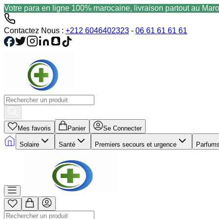
Votre para en ligne 100% marocaine, livraison partout au Mar
Contactez Nous :
+212 6046402323
-
06 61 61 61 61
Mes favoris
Panier
Se Connecter
Solaire
Santé
Premiers secours et urgence
Parfum