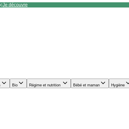
oc
Je découvre
s
Bio
Régime et nutrition
Bébé et maman
Hygiène