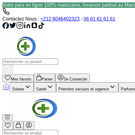
Votre para en ligne 100% marocaine, livraison partout au Mar
Contactez Nous :
+212 6046402323
-
06 61 61 61 61
Mes favoris
Panier
Se Connecter
Solaire
Santé
Premiers secours et urgence
Parfum