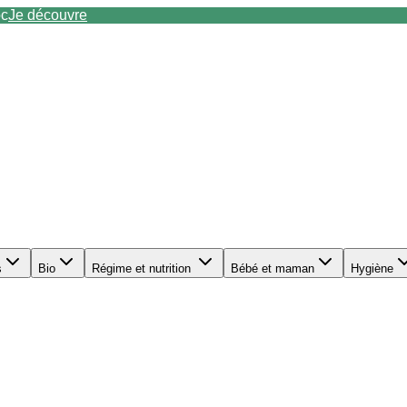
oc
Je découvre
s
Bio
Régime et nutrition
Bébé et maman
Hygiène